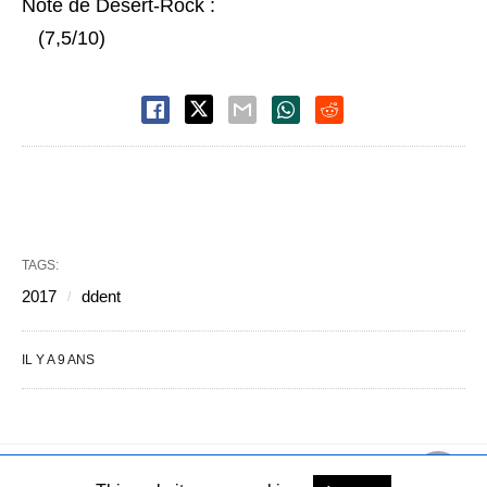
Note de Desert-Rock :
(7,5/10)
TAGS:
2017
ddent
IL Y A 9 ANS