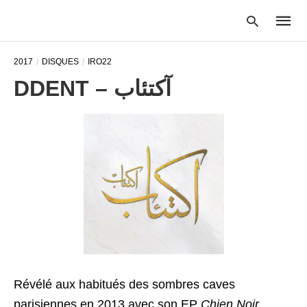
2017
DISQUES
IRO22
DDENT – آكتئاب
Type
your
searc
query
and
hit
enter:
Révélé aux habitués des sombres caves
parisiennes en 2013 avec son EP
Chien Noir
,