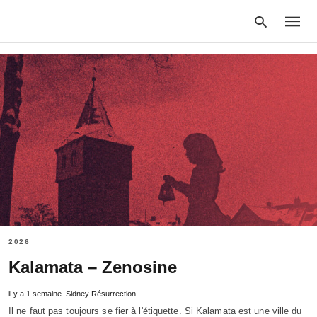
Type
your
searc
query
and
hit
enter:
2026
Kalamata – Zenosine
il y a 1 semaine
Sidney Résurrection
Il ne faut pas toujours se fier à l'étiquette. Si Kalamata est une ville du