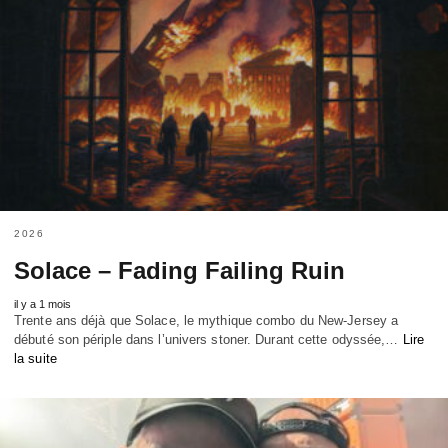
2026
Solace – Fading Failing Ruin
il y a 1 mois
Trente ans déjà que Solace, le mythique combo du New-Jersey a
débuté son périple dans l’univers stoner. Durant cette odyssée,…
Lire
la suite