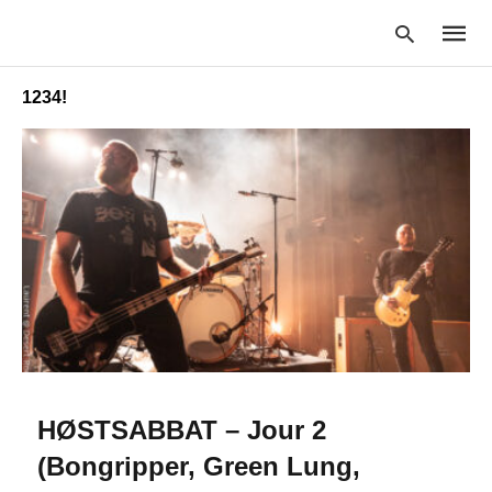
1234!
Type
your
searc
query
and
hit
enter:
HØSTSABBAT – Jour 2
(Bongripper, Green Lung,