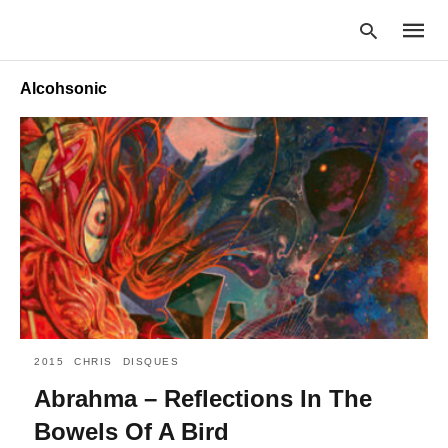
Alcohsonic
Type
your
searc
query
and
hit
enter:
2015
CHRIS
DISQUES
Abrahma – Reflections In The
Bowels Of A Bird