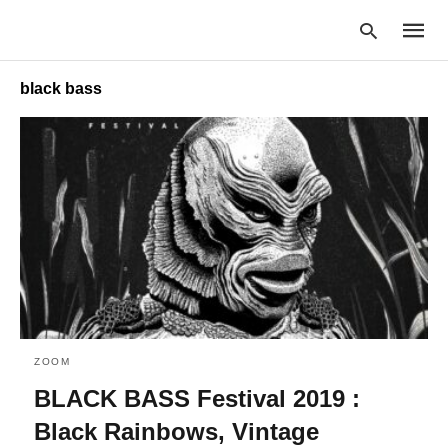
black bass
Type
your
searc
query
and
hit
enter:
ZOOM
BLACK BASS Festival 2019 :
Black Rainbows, Vintage