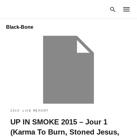
Black-Bone
Type
your
searc
query
and
hit
enter:
2015
LIVE REPORT
UP IN SMOKE 2015 – Jour 1
(Karma To Burn, Stoned Jesus,