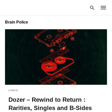
Brain Police
Type
your
searc
query
and
hit
enter:
CHRIS
Dozer – Rewind to Return :
Rarities, Singles and B-Sides