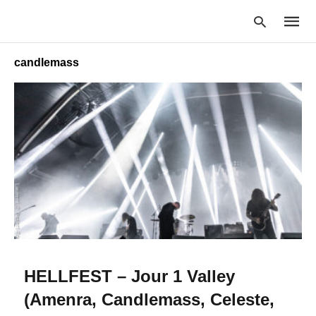
candlemass
Type
your
searc
query
and
hit
enter:
HELLFEST – Jour 1 Valley
(Amenra, Candlemass, Celeste,