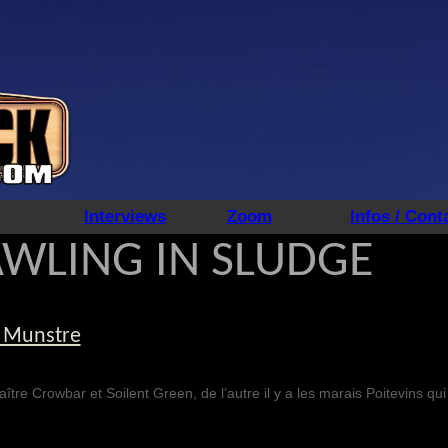
Interviews
Zoom
Infos / Cont
WLING IN SLUDGE
u Munstre
aître Crowbar et Soilent Green, de l’autre il y a les marais Poitevins qu