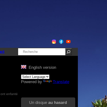
Rechercher
act
English version
Powered by
Translate
i ont enfanté
Un disque
au hasard