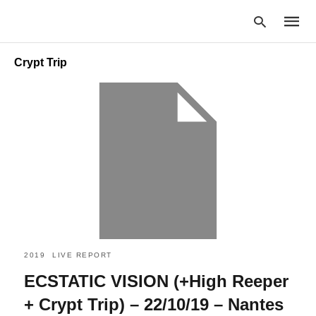
Crypt Trip
Type
your
searc
query
and
hit
enter:
2019
LIVE REPORT
ECSTATIC VISION (+High Reeper
+ Crypt Trip) – 22/10/19 – Nantes