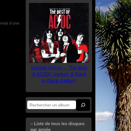
ental d’une
Various Artists – The best
of AC/DC (redux) & Back
in black (redux)
Rechercher
– Liste de tous les disques
par année