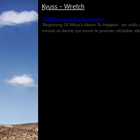
Kyuss – Wretch
1991
Disques
Oldies
Stonerpope
‘Beginning Of What’s About To Happen’, en voilà u
minute et demie qui ouvre le premier véritable 