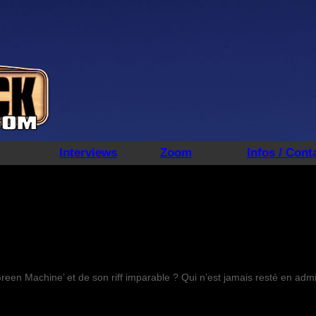
Interviews
Zoom
Infos / Cont
reen Machine’ et de son riff imparable ? Qui n’est jamais resté en adm