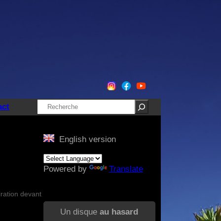
Rechercher
act
English version
Powered by
Translate
iration devant
Un disque
au hasard