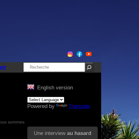
Rechercher
act
English version
Powered by
Translate
s nous sommes
Une interview
au hasard