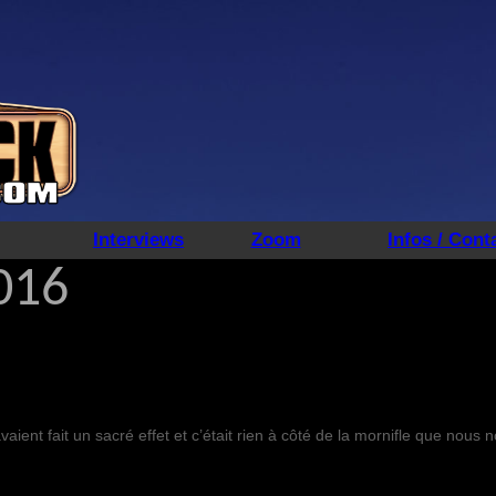
Interviews
Zoom
Infos / Cont
016
ient fait un sacré effet et c’était rien à côté de la mornifle que nou