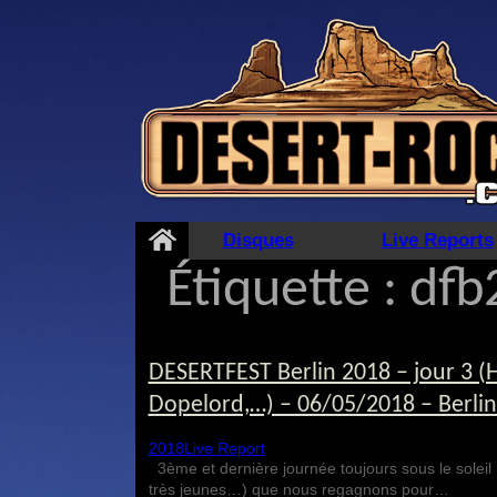
Aller
au
contenu
Disques
Live Reports
Étiquette :
dfb
DESERTFEST Berlin 2018 – jour 3 (
Dopelord,…) – 06/05/2018 – Berli
2018
Live Report
3ème et dernière journée toujours sous le soleil B
très jeunes…) que nous regagnons pour…