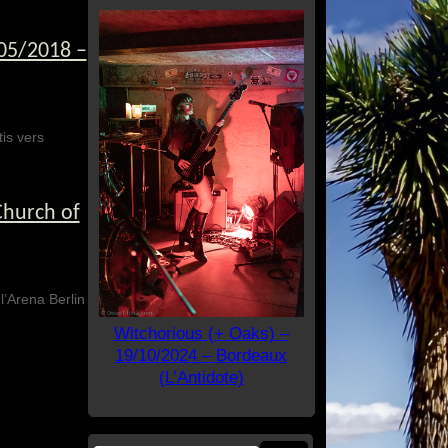
/05/2018 –
is vers
Church of
l’Arena Berlin
Witchorious (+ Oaks) –
19/10/2024 – Bordeaux
(L’Antidote)