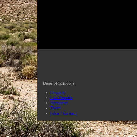
Desert-Rock.com
Disques
Live Reports
Interviews
Zoom
Infos / Contact