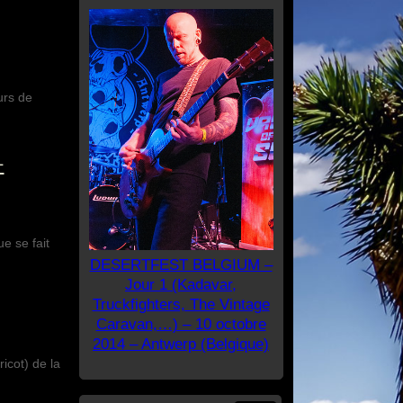
urs de
–
e se fait
DESERTFEST BELGIUM –
Jour 1 (Kadavar,
Truckfighters, The Vintage
Caravan,…) – 10 octobre
2014 – Antwerp (Belgique)
icot) de la