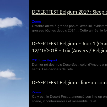
DESERTFEST Belgium 2019 : Sleep 
Zoom
Octobre arrive à grands pas et, avec lui, évidemm
grosses bûches depuis 2014… Cette année, le f
DESERTFEST Belgium – Jour 1 (Or
12/10/2018 – Trix (Anvers / Belgiq
2018
Live Report
Dernier né des trois Desertfest, celui d’Anvers a
sentir. Les décibels de l’été…
DESERTFEST Belgium : line-up comp
Zoom
Ca y est, le Desert Fest a annoncé son line up en 
scène, incontournables et rassembleurs et…