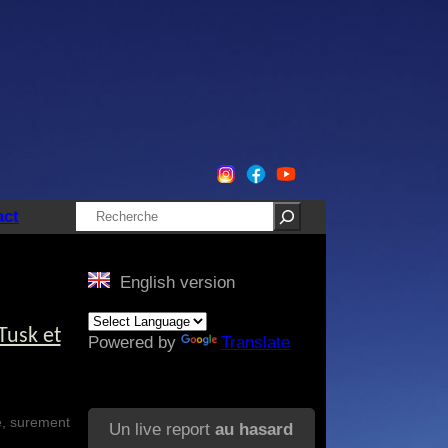
Rechercher
act
English version
Tusk et
Powered by
Translate
e, surement
Un live report
au hasard