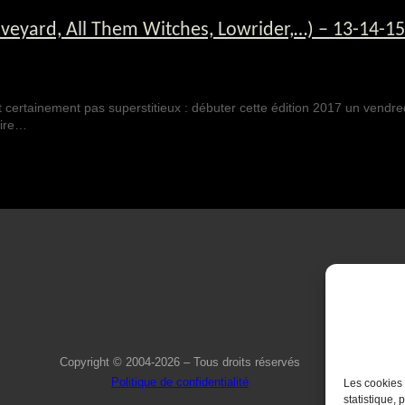
veyard, All Them Witches, Lowrider,…) – 13-14-1
rtainement pas superstitieux : débuter cette édition 2017 un vendredi 1
aire…
Copyright © 2004-2026 – Tous droits réservés
Politique de confidentialité
Les cookies 
statistique, 