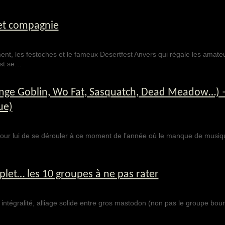
et compagnie
ent, les festoches et le fameux Desertfest Anvers qui régale les amate
est se…
ange Goblin, Wo Fat, Sasquatch, Dead Meadow…) 
ue)
 pour lui de se dérouler à ce moment de l’année où le manque de musiqu
let… les 10 groupes à ne pas rater
intégralité, alliage solide entre gros mastodon (non pas le groupe bourr