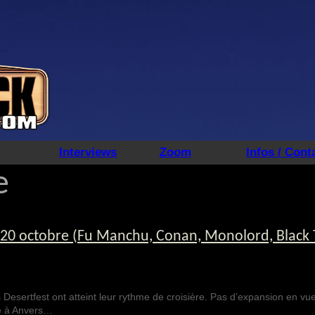
Interviews
Zoom
Infos / Cont
e
20 octobre (Fu Manchu, Conan, Monolord, Black 
Desertfest ont atteint leur rythme de croisière. Pas d’expansion en vu
le à Anvers…