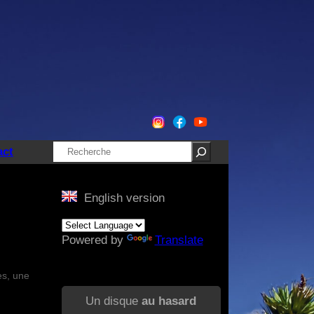
Rechercher
act
English version
Powered by
Translate
es, une
Un disque
au hasard