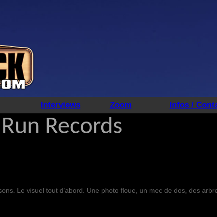
Interviews
Zoom
Infos / Cont
 Run Records
isons. Le visuel tout d’abord. Une photo floue, un mec de dos, des arbr