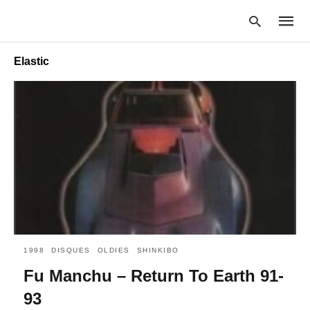
Elastic
Type
your
searc
query
and
hit
enter:
1998
DISQUES
OLDIES
SHINKIBO
Fu Manchu – Return To Earth 91-
93