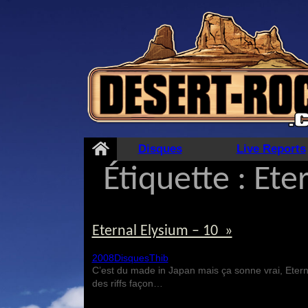
Aller
au
contenu
Disques
Live Reports
Étiquette :
Ete
Eternal Elysium – 10 »
2008
Disques
Thib
C’est du made in Japan mais ça sonne vrai, Eternal
des riffs façon…