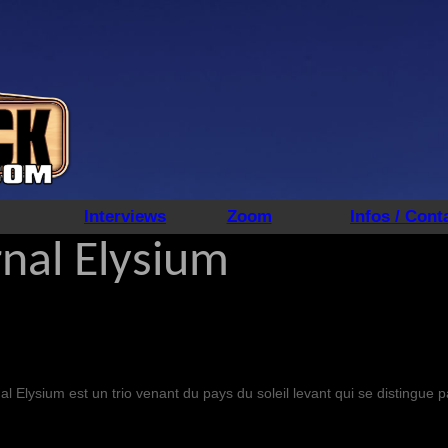
Interviews
Zoom
Infos / Cont
rnal Elysium
 Elysium est un trio venant du pays du soleil levant qui se distingue p