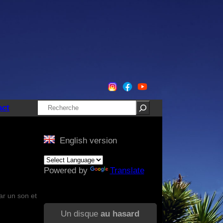
Rechercher
act
English version
Powered by
Translate
ar un son et
Un disque
au hasard