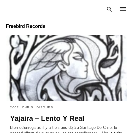
Freebird Records
Type
your
searc
query
and
hit
enter:
2002
CHRIS
DISQUES
Yajaira – Lento Y Real
Bien qu'enregistré il y a trois ans déjà à Santiago De Chile, le