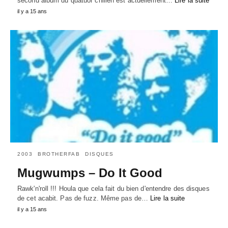
second album du quatuor chilien est actuellement…
Lire la suite
il y a 15 ans
2003
BROTHERFAB
DISQUES
Mugwumps – Do It Good
Rawk'n'roll !!! Houla que cela fait du bien d'entendre des disques
de cet acabit. Pas de fuzz. Même pas de…
Lire la suite
il y a 15 ans