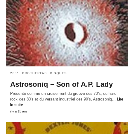
2001
BROTHERFAB
DISQUES
Astrosoniq – Son of A.P. Lady
Présenté comme un croisement du groove des 70's, du hard
rock des 80's et du versant industriel des 90's, Astrosoniq…
Lire
la suite
il y a 15 ans