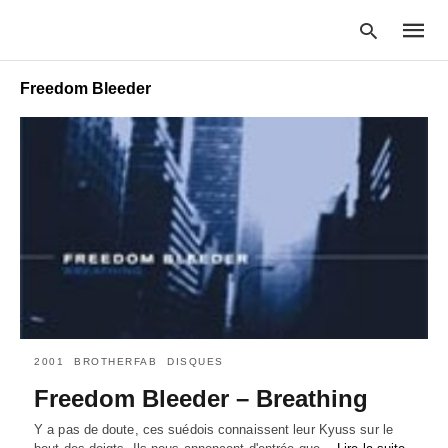
Freedom Bleeder
Type
your
searc
query
and
hit
enter:
2001
BROTHERFAB
DISQUES
Freedom Bleeder – Breathing
Y a pas de doute, ces suédois connaissent leur Kyuss sur le