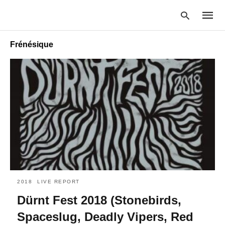
Frénésique
Type
your
searc
query
and
hit
enter:
2018
LIVE REPORT
Dürnt Fest 2018 (Stonebirds,
Spaceslug, Deadly Vipers, Red