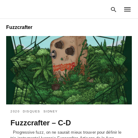
Fuzzcrafter
Type
your
searc
query
and
hit
enter:
2020
DISQUES
SIDNEY
Fuzzcrafter – C-D
Progressive fuzz, on ne saurait mieux trouver pour définir le