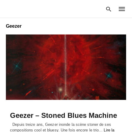
Geezer
Type
your
searc
query
and
hit
enter:
Geezer – Stoned Blues Machine
Depuis treize ans, Geezer inonde la scène stoner de ses
compositions cool et bluesy. Une fois encore le trio…
Lire la