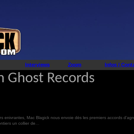
Interviews
Zoom
Infos / Cont
n Ghost Records
rs enivrantes, Mac Blagick nous envoie dès les premiers accords d’agr
ntiers un collier de…