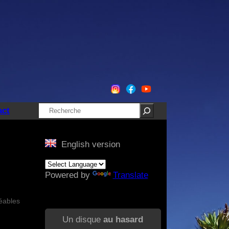
Rechercher
act
English version
Powered by
Translate
éables
Un disque
au hasard