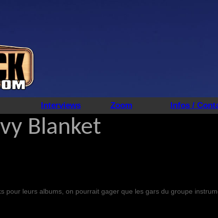
Interviews
Zoom
Infos / Cont
vy Blanket
orks pour leurs albums, on pourrait gager que les gars du groupe instru