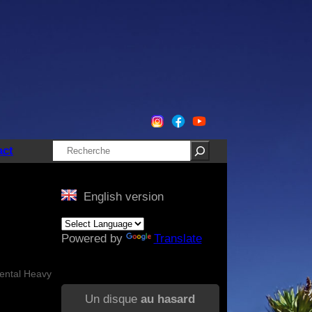
Rechercher
act
English version
Powered by
Translate
mental Heavy
Un disque
au hasard