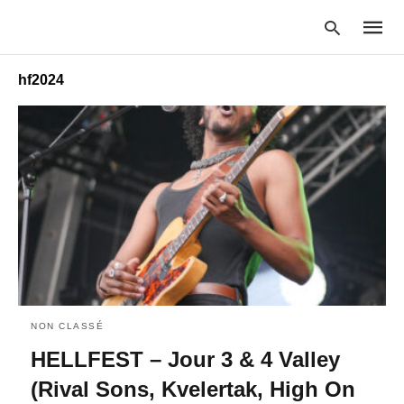
hf2024
Type
your
searc
query
and
hit
enter:
NON CLASSÉ
HELLFEST – Jour 3 & 4 Valley
(Rival Sons, Kvelertak, High On