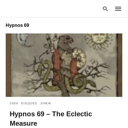
Hypnos 69
Type
your
searc
query
and
hit
enter:
2006
DISQUES
JIHEM
Hypnos 69 – The Eclectic
Measure