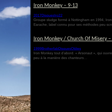
Iron Monkey – 9-13
2017
Disques
Iro22
Groupe sludge formé à Nottingham en 1994, Iron 
Earache, label connu pour ses méthodes peu scr
Iron Monkey / Church Of Misery
1999
Brotherfab
Disques
Oldies
Iron Monkey tout d’abord. « Arsonaut », qui ouvr
peu à la manière des chanteurs…