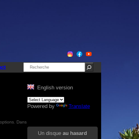
Rechercher
act
English version
Powered by
Translate
’options. Dans
Un disque
au hasard