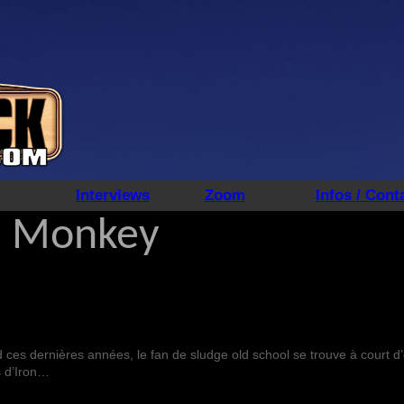
Interviews
Zoom
Infos / Cont
n Monkey
d ces dernières années, le fan de sludge old school se trouve à court d
s d’Iron…