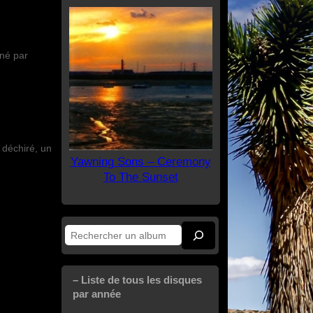
né par
 déchiré, un
Yawning Sons – Ceremony
To The Sunset
Rechercher
– Liste de tous les disques
par année