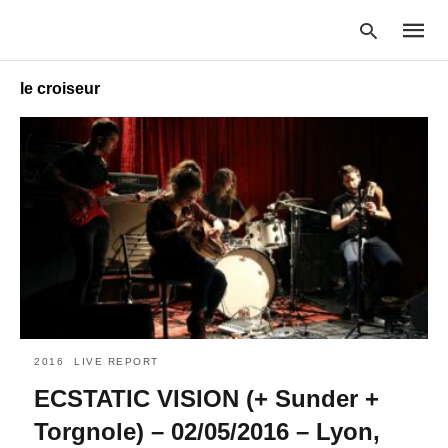
le croiseur
Type
your
searc
query
and
hit
enter:
2016
LIVE REPORT
ECSTATIC VISION (+ Sunder +
Torgnole) – 02/05/2016 – Lyon,