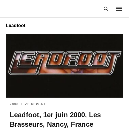
Leadfoot
Type
your
searc
query
and
hit
enter:
2000
LIVE REPORT
Leadfoot, 1er juin 2000, Les
Brasseurs, Nancy, France