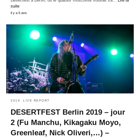
Desertfest à Berlin, où le quatuor moscovite trouvait sa…
Lire la
suite
il y a 6 ans
2019
LIVE REPORT
DESERTFEST Berlin 2019 – jour
2 (Fu Manchu, Kikagaku Moyo,
Greenleaf, Nick Oliveri,…) –