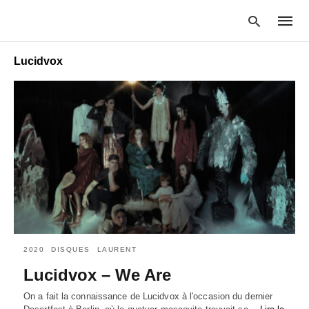
Lucidvox
Type
your
searc
query
and
hit
enter:
2020
DISQUES
LAURENT
Lucidvox – We Are
On a fait la connaissance de Lucidvox à l'occasion du dernier