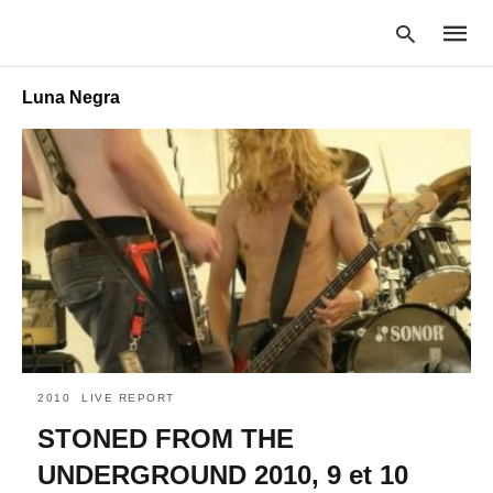
Luna Negra
Type
your
searc
query
and
hit
enter:
2010
LIVE REPORT
STONED FROM THE
UNDERGROUND 2010, 9 et 10