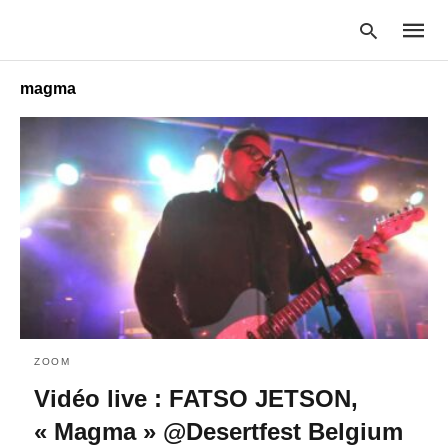
magma
Type
your
searc
query
and
hit
enter:
ZOOM
Vidéo live : FATSO JETSON,
« Magma » @Desertfest Belgium