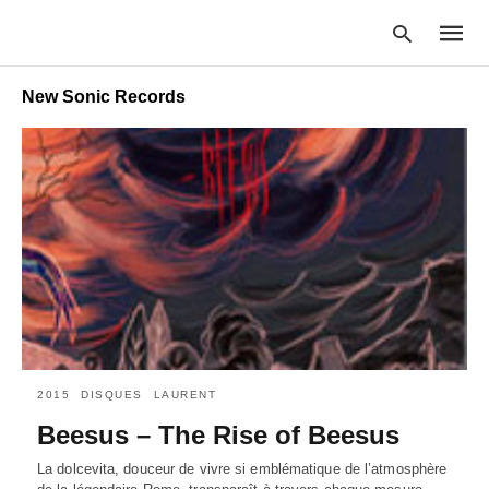
New Sonic Records
Type
your
searc
query
and
hit
enter:
2015
DISQUES
LAURENT
Beesus – The Rise of Beesus
La dolcevita, douceur de vivre si emblématique de l’atmosphère