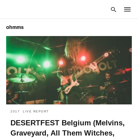
ohmms
Type
your
searc
query
and
hit
enter:
2017
LIVE REPORT
DESERTFEST Belgium (Melvins,
Graveyard, All Them Witches,