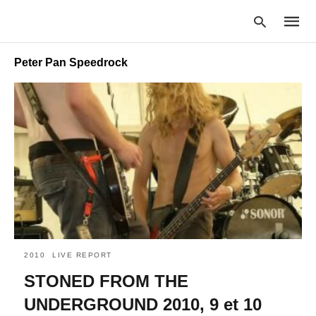
Peter Pan Speedrock
Type
your
searc
query
and
hit
enter:
2010
LIVE REPORT
STONED FROM THE
UNDERGROUND 2010, 9 et 10