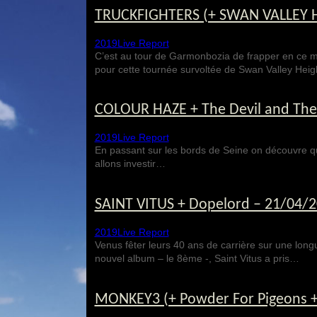
TRUCKFIGHTERS (+ SWAN VALLEY HEI
2019
Live Report
C’est au tour de Garmonbozia de frapper en ce mo
pour cette tournée survoltée de Swan Valley Hei
COLOUR HAZE + The Devil and The A
2019
Live Report
En passant sur les bords de Seine on découvre que 
allons investir…
SAINT VITUS + Dopelord – 21/04/201
2019
Live Report
Venus fêter leurs 40 ans de carrière sur une lon
nouvel album – le 8ème -, Saint Vitus a pris…
MONKEY3 (+ Powder For Pigeons + 