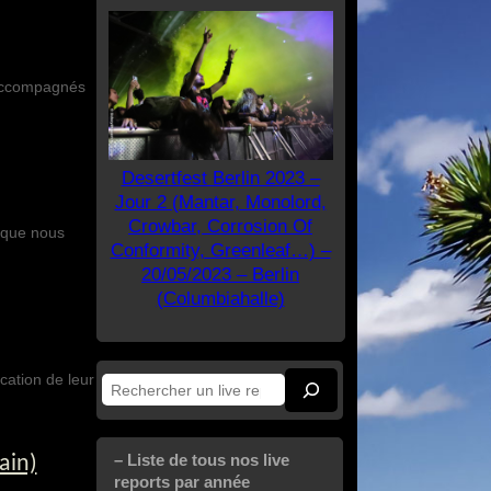
 accompagnés
Desertfest Berlin 2023 –
Jour 2 (Mantar, Monolord,
Crowbar, Corrosion Of
u que nous
Conformity, Greenleaf…) –
20/05/2023 – Berlin
(Columbiahalle)
cation de leur
Rechercher
– Liste de tous nos live
ain)
reports par année