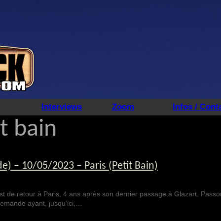
Interviews
Zoom
Infos / Cont
t bain
e) – 10/05/2023 – Paris (Petit Bain)
t de retour à Paris, 4 ans après son dernier passage à Glazart. Passo
lemande ayant, jusqu’ici,…