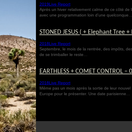
2019
Live Report
Après un hiver relativement calme de ce côté de l
avec une programmation loin d’une quelconque
STONED JESUS ( + Elephant Tree + 
2018
Live Report
Septembre, le mois de la rentrée, des impôts, des 
de se trimballer le reste…
EARTHLESS + COMET CONTROL – 07/
2018
Live Report
Même pas un mois après la sortie de leur nouvel a
Europe pour le présenter. Une date parisienne…