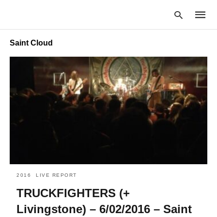
Saint Cloud
Type
your
searc
query
and
hit
enter:
2016
LIVE REPORT
TRUCKFIGHTERS (+
Livingstone) – 6/02/2016 – Saint