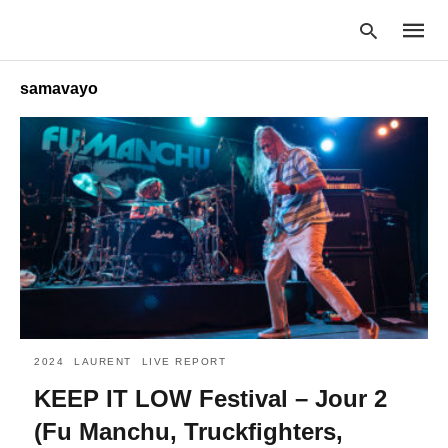
samavayo
Type
your
searc
query
and
hit
enter:
2024
LAURENT
LIVE REPORT
KEEP IT LOW Festival – Jour 2
(Fu Manchu, Truckfighters,