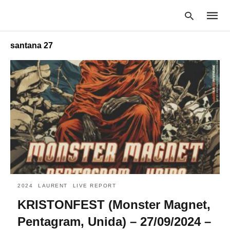
santana 27
Type
your
searc
query
and
hit
enter:
2024
LAURENT
LIVE REPORT
KRISTONFEST (Monster Magnet,
Pentagram, Unida) – 27/09/2024 –