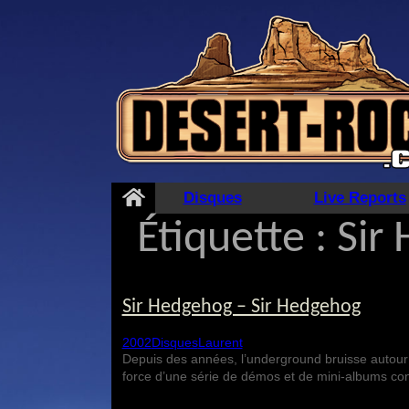
Aller
au
contenu
Disques
Live Reports
Étiquette :
Sir
Sir Hedgehog – Sir Hedgehog
2002
Disques
Laurent
Depuis des années, l’underground bruisse autour 
force d’une série de démos et de mini-albums con