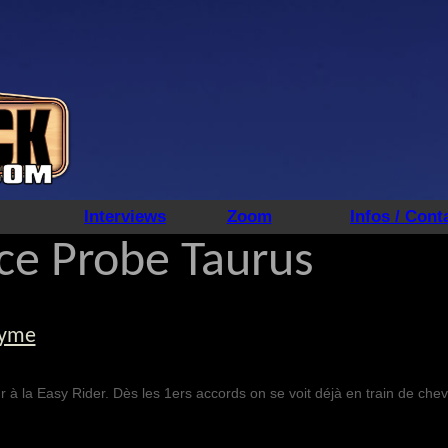
Interviews
Zoom
Infos / Cont
ce Probe Taurus
nyme
tour à la Easy Rider. Dès les 1ers accords on se voit déjà en train de ch