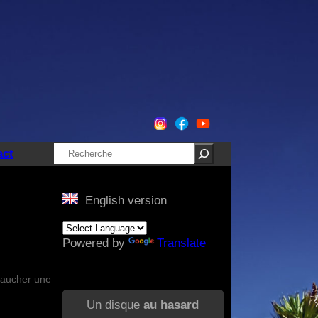
Rechercher
act
English version
Powered by
Translate
evaucher une
Un disque
au hasard