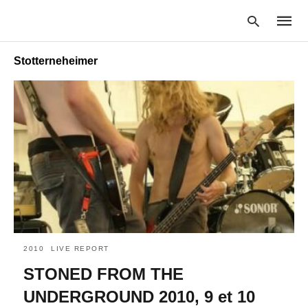
Stotterneheimer
Type
your
searc
query
and
hit
enter:
2010
LIVE REPORT
STONED FROM THE
UNDERGROUND 2010, 9 et 10