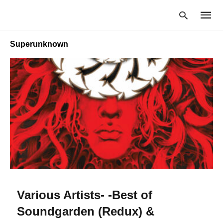
Superunknown
Type
your
searc
query
and
hit
enter:
Various Artists- -Best of
Soundgarden (Redux) &