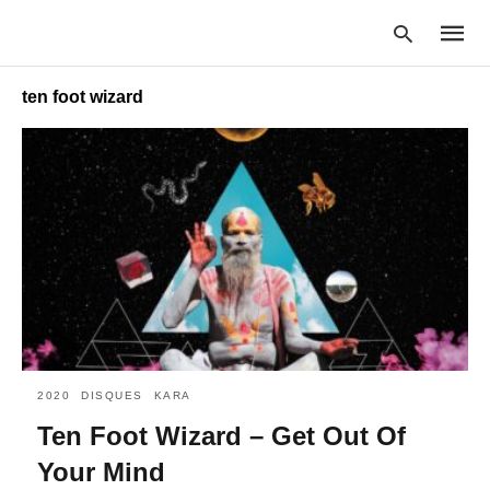
ten foot wizard
Type
your
searc
query
and
hit
enter:
2020
DISQUES
KARA
Ten Foot Wizard – Get Out Of
Your Mind