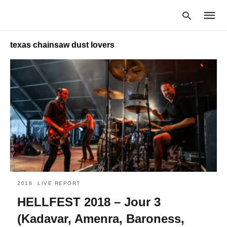
texas chainsaw dust lovers
Type
your
searc
query
and
hit
enter:
2018
LIVE REPORT
HELLFEST 2018 – Jour 3
(Kadavar, Amenra, Baroness,