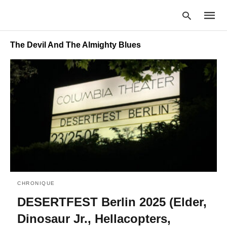
The Devil And The Almighty Blues
Type
your
searc
query
and
hit
enter:
CHRONIQUE
DESERTFEST Berlin 2025 (Elder,
Dinosaur Jr., Hellacopters,