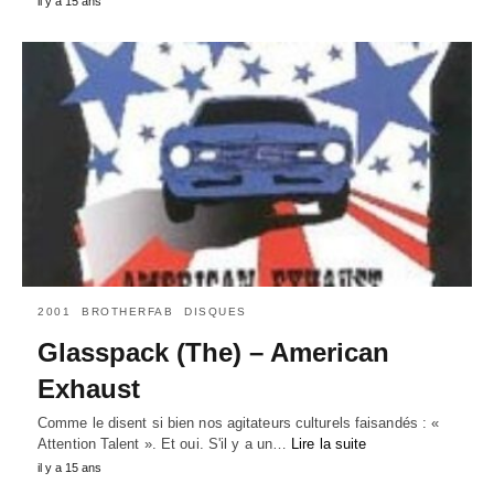
il y a 15 ans
2001
BROTHERFAB
DISQUES
Glasspack (The) – American
Exhaust
Comme le disent si bien nos agitateurs culturels faisandés : «
Attention Talent ». Et oui. S'il y a un…
Lire la suite
il y a 15 ans