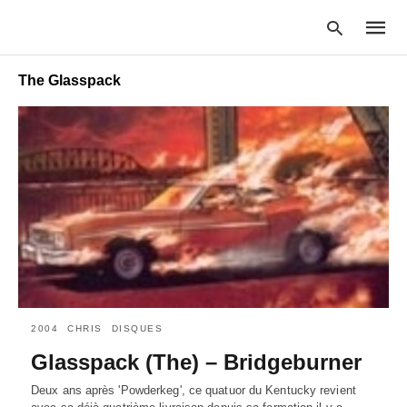
The Glasspack
Type
your
searc
query
and
hit
enter:
2004
CHRIS
DISQUES
Glasspack (The) – Bridgeburner
Deux ans après 'Powderkeg', ce quatuor du Kentucky revient