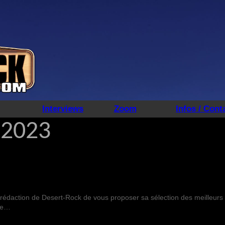
Interviews
Zoom
Infos / Cont
 2023
la rédaction de Desert-Rock de vous proposer sa sélection des meilleur
 de…