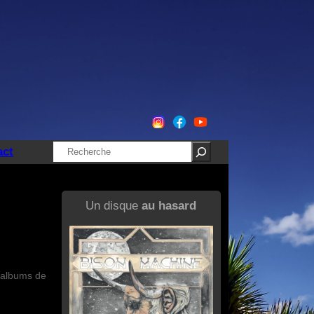
Rechercher
act
Un disque
au hasard
s albums de