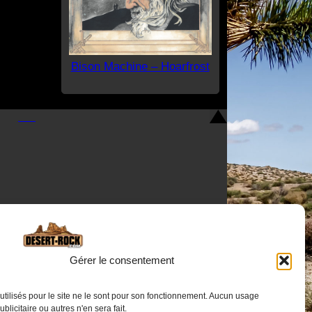
Bison Machine – Hoarfrost
Nous contacter
Gérer le consentement
utilisés pour le site ne le sont pour son fonctionnement. Aucun usage
publicitaire ou autres n'en sera fait.