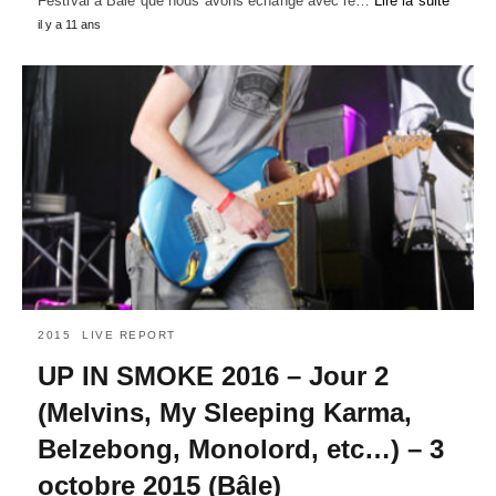
Festival à Bâle que nous avons échangé avec le…
Lire la suite
il y a 11 ans
2015
LIVE REPORT
UP IN SMOKE 2016 – Jour 2
(Melvins, My Sleeping Karma,
Belzebong, Monolord, etc…) – 3
octobre 2015 (Bâle)