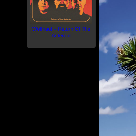
Wolfnaut – Return Of The
Asteroid