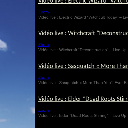
Vidéo live : Electric Wizard “Witch
Zoom
Vidéo live : Electric Wizard “Witchcult Today” –
Vidéo live : Witchcraft “Deconstru
Zoom
Vidéo live : Witchcraft “Deconstruction” – Live 
Vidéo live : Sasquatch « More Than
Zoom
Vidéo live : Sasquatch « More Than You’ll Ever
Vidéo live : Elder “Dead Roots Stir
Zoom
Vidéo live : Elder “Dead Roots Stirring” – Live